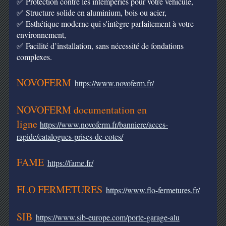
✅ Protection contre les intempéries pour votre véhicule,
✅ Structure solide en aluminium, bois ou acier,
✅ Esthétique moderne qui s'intègre parfaitement à votre
environnement,
✅ Facilité d’installation, sans nécessité de fondations
complexes.
NOVOFERM
https://www.novoferm.fr/
NOVOFERM documentation en
ligne
https://www.novoferm.fr/banniere/acces-
rapide/catalogues-prises-de-cotes/
FAME
https://fame.fr/
FLO FERMETURES
https://www.flo-fermetures.fr/
SIB
https://www.sib-europe.com/porte-garage-alu