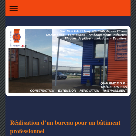
Sté. GUILBAUD Tony ARTISAN depuis 23 ans
Menuiseries – Fermetures – Aménagements intérieurs
Plaques de plâtre – Isolations – Escaliers
QUALIBAT R.G.E.
MAÎTRE ARTISAN
CONSTRUCTION – EXTENSION – RÉNOVATION – AMÉNAGEMENT
Réalisation d’un bureau pour un bâtiment
professionnel