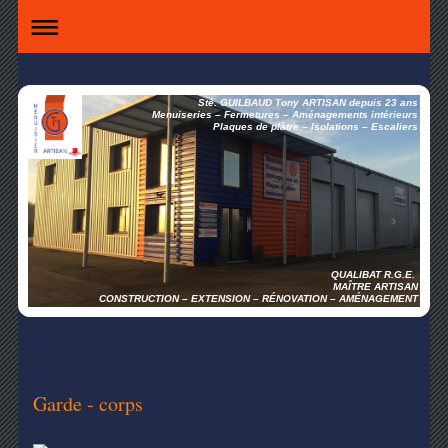
Sté. GUILBAUD Tony ARTISAN depuis 23 ans
Menuiseries – Fermetures – Aménagements intérieurs
Plaques de plâtre – Isolations – Escaliers
QUALIBAT R.G.E.
MAÎTRE ARTISAN
CONSTRUCTION – EXTENSION – RÉNOVATION – AMÉNAGEMENT
Garde - corps