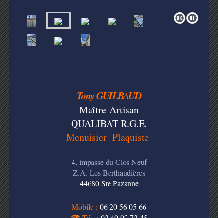
Tony GUILBAUD
Maître
Artisan
QUALIBAT R.G.E.
Menuisier Plaquiste
4, impasse du Clos Neuf
Z.A. Les Berthaudières
44680 Ste Pazanne
Mobile :
06 20 56 05 66
☎ Tél.
:
02 40 02 72 45