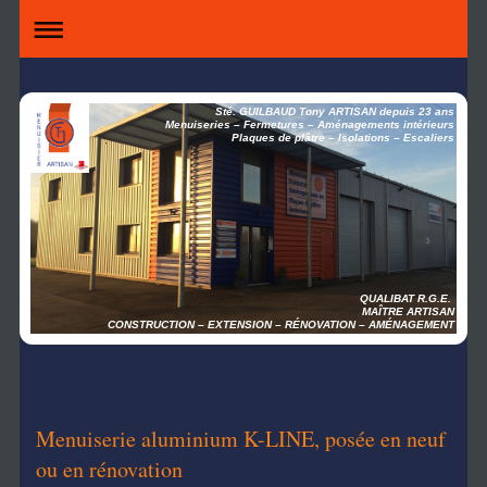
Sté. GUILBAUD Tony ARTISAN depuis 23 ans
Menuiseries – Fermetures – Aménagements intérieurs
Plaques de plâtre – Isolations – Escaliers
QUALIBAT R.G.E.
MAÎTRE ARTISAN
CONSTRUCTION – EXTENSION – RÉNOVATION – AMÉNAGEMENT
Menuiserie aluminium K-LINE, posée en neuf
ou en rénovation